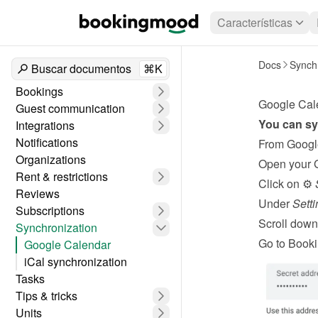
Características
Docs
Synchr
Buscar documentos
⌘K
Bookings
Google Cal
Guest communication
You can sy
Integrations
Notifications
From Googl
Organizations
Open your 
Rent & restrictions
Click on ⚙️ 
Reviews
Under 
Setti
Subscriptions
Scroll down 
Synchronization
Go to Booki
Google Calendar
iCal synchronization
Tasks
Tips & tricks
Units