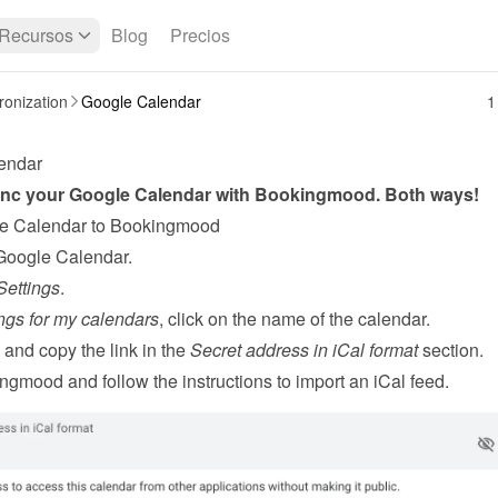
Recursos
Blog
Precios
onization
Google Calendar
1
endar
nc your Google Calendar with Bookingmood. Both ways!
e Calendar to Bookingmood
Google Calendar.
Settings
.
ngs for my calendars
, click on the name of the calendar.
and copy the link in the 
Secret address in iCal format
 section.
ngmood and follow the 
instructions to import an iCal feed
.