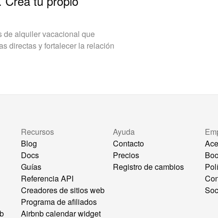
. Crea tu propio
de alquiler vacacional que
 directas y fortalecer la relación
Recursos
Ayuda
Em
Blog
Contacto
Ace
Docs
Precios
Bo
Guías
Registro de cambios
Pol
Referencia API
Con
Creadores de sitios web
Soc
Programa de afiliados
eb
Airbnb calendar widget