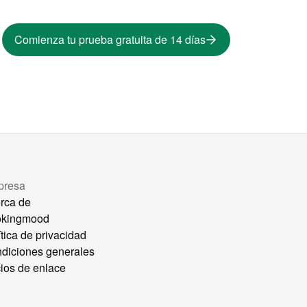
Comienza tu prueba gratuita de 14 días
presa
rca de
okingmood
ítica de privacidad
diciones generales
ios de enlace