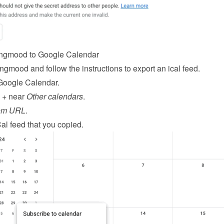
ngmood to Google Calendar
ngmood and follow the 
instructions to export an ical feed
.
Google Calendar.
 + near 
Other calendars
.
om URL
.
al feed that you copied.