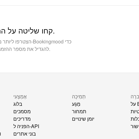
קחו שליטה על ההזמנות שלכם. בנה עסק בבעלותך.
להגדיל את מספר ההזמנות הישירות ולבנות קשרים חזקים יותר עם האורחים.
ברָה
תְמִיכָה
אֶמְצָעִי
B
מַגָע
בלוג
יות
תמחור
מסמכים
לות
יומן שינויים
מדריכים
שור
הפניה ל-API
בוני אתרים