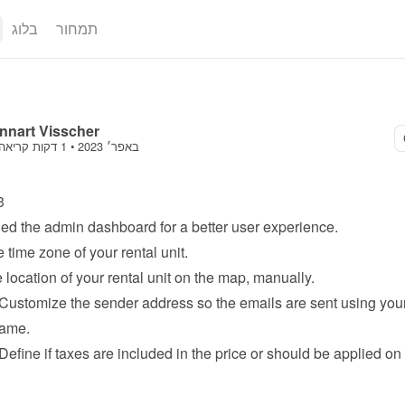
תמחור
בלוג
nnart Visscher
30 באפר׳ 2023
 • 
1 דקות קריאה
3
d the admin dashboard for a better user experience.
 time zone of your rental unit.
 location of your rental unit on the map, manually.
 Customize the sender address so the 
emails are sent
 using you
ame.
 Define if taxes are included in the price or should be applied on t