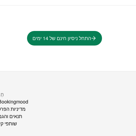
התחל ניסיון חינם של 14 ימים
חֶ
על ookingmood
מדיניות הפרט
תנאים והגב
שותפי קי