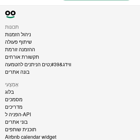
תכונות
ניהול הזמנות
שיתוף פעולה
ההזמנה זורמת
תקשורת אורחים
ווידג&#39;טים הניתנים להטמעה
בונה אתרים
אֶמְצָעִי
בלוג
מסמכים
מדריכים
הפניה ל-API
בוני אתרים
תוכנית שותפים
Airbnb calendar widget