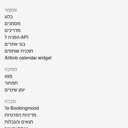
אֶמְצָעִי
בלוג
מסמכים
מדריכים
הפניה ל-API
בוני אתרים
תוכנית שותפים
Airbnb calendar widget
תְמִיכָה
מַגָע
תמחור
יומן שינויים
חֶברָה
על Bookingmood
מדיניות הפרטיות
תנאים והגבלות