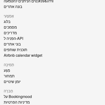
ווידג&#39;טים הניתנים להטמעה
בונה אתרים
אֶמְצָעִי
בלוג
מסמכים
מדריכים
הפניה ל-API
בוני אתרים
תוכנית שותפים
Airbnb calendar widget
תְמִיכָה
מַגָע
תמחור
יומן שינויים
חֶברָה
על Bookingmood
מדיניות הפרטיות