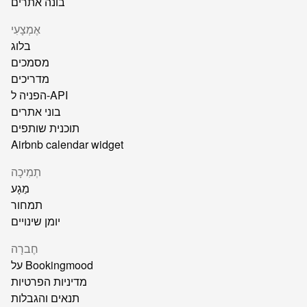
בונה אתרים
אֶמְצָעִי
בלוג
מסמכים
מדריכים
הפניה ל-API
בוני אתרים
תוכנית שותפים
Airbnb calendar widget
תְמִיכָה
מַגָע
תמחור
יומן שינויים
חֶברָה
על Bookingmood
מדיניות הפרטיות
תנאים והגבלות