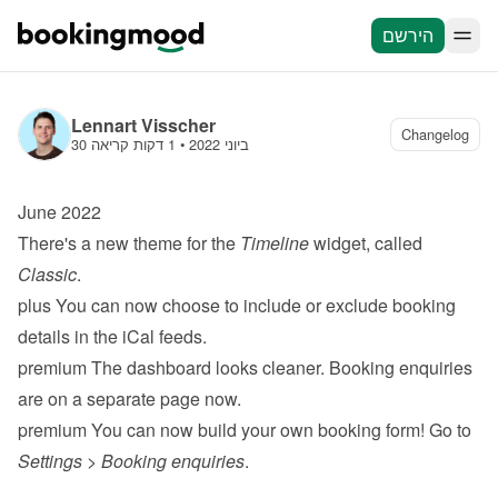
הירשם
Lennart Visscher
Changelog
30 ביוני 2022
 • 
1 דקות קריאה
June 2022
There's a new theme for the 
Timeline
 widget, called 
Classic
.
plus
 You can now choose to include or exclude booking 
details in the iCal feeds.
premium
 The dashboard looks cleaner. Booking enquiries 
are on a separate page now.
premium
 You can now 
build your own booking form
! Go to 
Settings
 > 
Booking enquiries
.