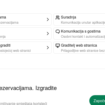
jama
Suradnja
rezervacijama
Komunikacija unutar aplikacij
Komunikacija s gostima
enja
Osobni kontakt i automatizaci
graditi
Graditelj web stranica
tojećoj web stranici
Prilagodljive web stranice be
ezervacijama. Izgradite
Započn
mljivanje smještaja koristeći