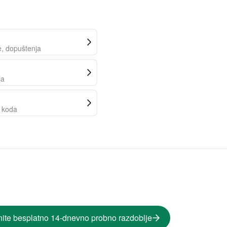
e, dopuštenja
ja
z koda
ite besplatno 14-dnevno probno razdoblje