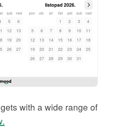
6.
listopad 2026.
et
sub
ned
pon
uto
sri
čet
pet
sub
ned
4
5
6
1
2
3
4
1
12
13
5
6
7
8
9
10
11
8
19
20
12
13
14
15
16
17
18
5
26
27
19
20
21
22
23
24
25
26
27
28
29
30
31
gets with a wide range of
w.