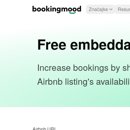
Značajke
Resur
Free embedda
Increase bookings by sh
Airbnb listing's availabi
Airbnb URL