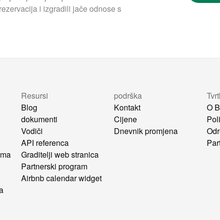
ezervacija i izgradili jače odnose s
Resursi
podrška
Tvr
Blog
Kontakt
O B
dokumenti
Cijene
Poli
Vodiči
Dnevnik promjena
Odr
API referenca
Par
ima
Graditelji web stranica
u
Partnerski program
Airbnb calendar widget
ca