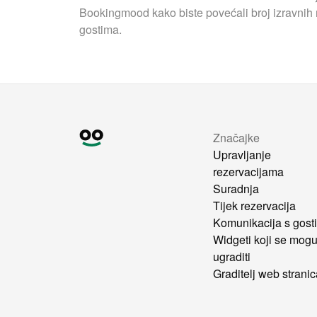
Bookingmood kako biste povećali broj izravnih r
gostima.
Značajke
Upravljanje
rezervacijama
Suradnja
Tijek rezervacija
Komunikacija s gost
Widgeti koji se mog
ugraditi
Graditelj web strani