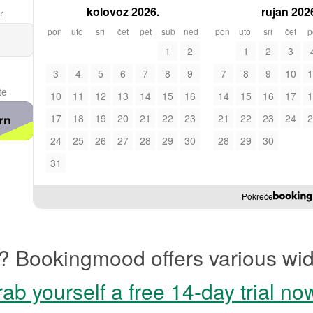
kolovoz 2026.
rujan 202
r
pon
uto
sri
čet
pet
sub
ned
pon
uto
sri
čet
p
1
2
1
2
3
3
4
5
6
7
8
9
7
8
9
10
1
te
10
11
12
13
14
15
16
14
15
16
17
1
17
18
19
20
21
22
23
21
22
23
24
2
rn
24
25
26
27
28
29
30
28
29
30
31
Pokreće
? Bookingmood offers various wid
ab yourself a free 14-day trial no