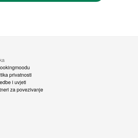
tka
ookingmoodu
tika privatnosti
edbe i uvjeti
tneri za povezivanje