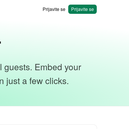
Prijavite se
Prijavite se
r
al guests. Embed your
 just a few clicks.