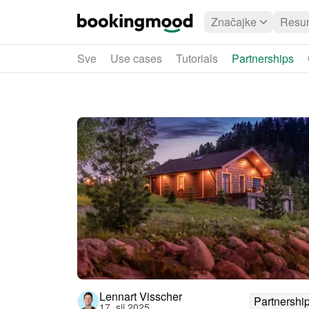
Značajke
Resur
Sve
Use cases
Tutorials
Partnerships
Lennart Visscher
Partnershi
17. sij 2025.