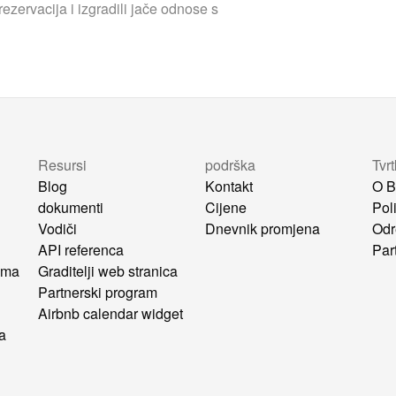
ezervacija i izgradili jače odnose s
Resursi
podrška
Tvr
Blog
Kontakt
O B
dokumenti
Cijene
Poli
Vodiči
Dnevnik promjena
Odr
API referenca
Par
ima
Graditelji web stranica
u
Partnerski program
Airbnb calendar widget
ca