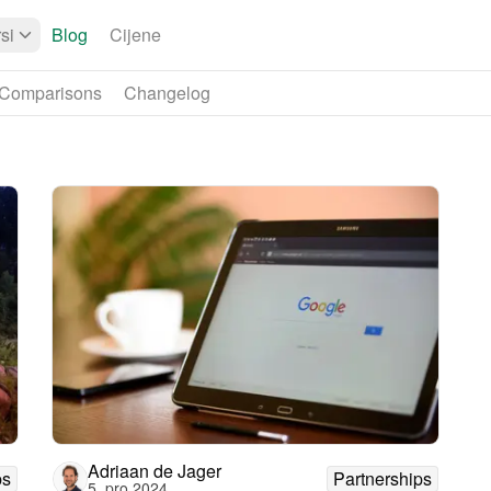
si
Blog
Cijene
Comparisons
Changelog
Adriaan de Jager
ps
Partnerships
5. pro 2024.