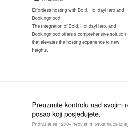
Effortless hosting with Bold, HolidayHero and 
Bookingmood
The integration of Bold, HolidayHero, and 
Bookingmood offers a comprehensive solution 
that elevates the hosting experience to new 
heights.
Preuzmite kontrolu nad svojim r
posao koji posjedujete.
Pridružite se 1200+ neovisnim tvrtkama za iznaj