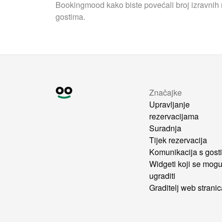
Bookingmood kako biste povećali broj izravnih r
gostima.
Značajke
Upravljanje
rezervacijama
Suradnja
Tijek rezervacija
Komunikacija s gost
Widgeti koji se mog
ugraditi
Graditelj web strani