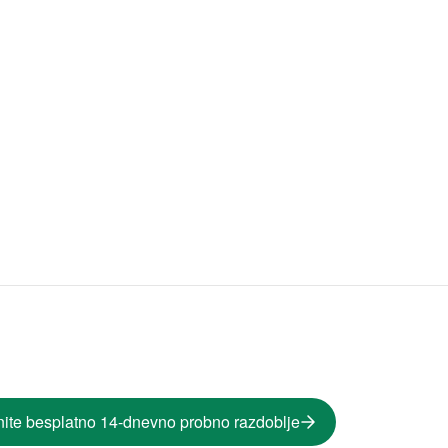
ite besplatno 14-dnevno probno razdoblje