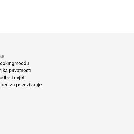
tka
ookingmoodu
tika privatnosti
edbe i uvjeti
tneri za povezivanje