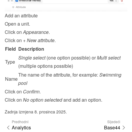
Add an attribute
Open a unit.
Click on 
Appearance
.
Click on 
+ New attribute
.
Field
Description
Single select
 (one option possible) or 
Multi select
Type
(multiple options possible)
The name of the attribute, for example: 
Swimming 
Name
pool
Click on 
Confirm
.
Click on 
No option selected
 and add an option.
Zadnja izmjena 8. prosinca 2025.
Predhodni
Sljedeći
Analytics
Base44