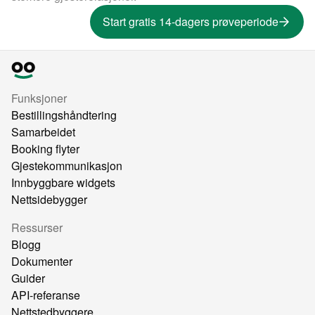
Start gratis 14-dagers prøveperiode
Funksjoner
Bestillingshåndtering
Samarbeidet
Booking flyter
Gjestekommunikasjon
Innbyggbare widgets
Nettsidebygger
Ressurser
Blogg
Dokumenter
Guider
API-referanse
Nettstedbyggere