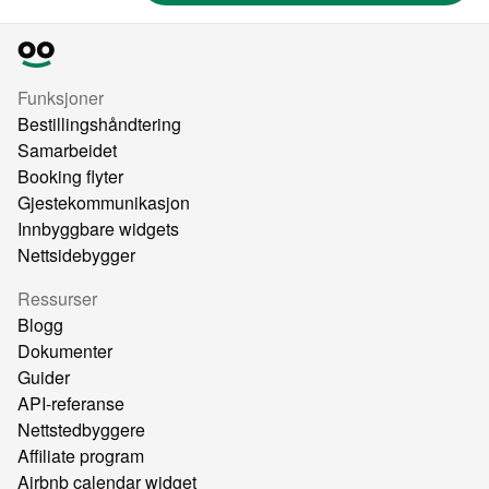
Funksjoner
Bestillingshåndtering
Samarbeidet
Booking flyter
Gjestekommunikasjon
Innbyggbare widgets
Nettsidebygger
Ressurser
Blogg
Dokumenter
Guider
API-referanse
Nettstedbyggere
Affiliate program
Airbnb calendar widget