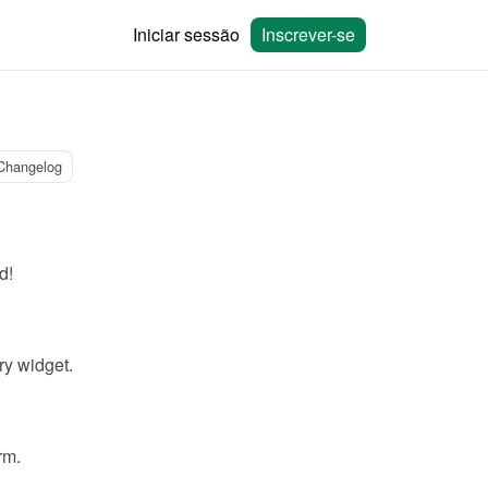
Iniciar sessão
Inscrever-se
Changelog
d!
ry widget.
rm.