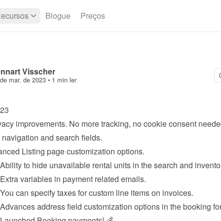
ecursos
Blogue
Preços
nnart Visscher
de mar. de 2023
 • 
1 min ler
023
vacy improvements. No more tracking, no cookie consent neede
navigation and search fields.
anced 
Listing page
 customization options.
 Ability to hide unavailable rental units in the search and invento
 Extra variables in 
payment
 related emails.
 You can specify taxes for custom line items on invoices.
 Advances address field customization options in the booking fo
 Launched 
Booking payments
! 💰