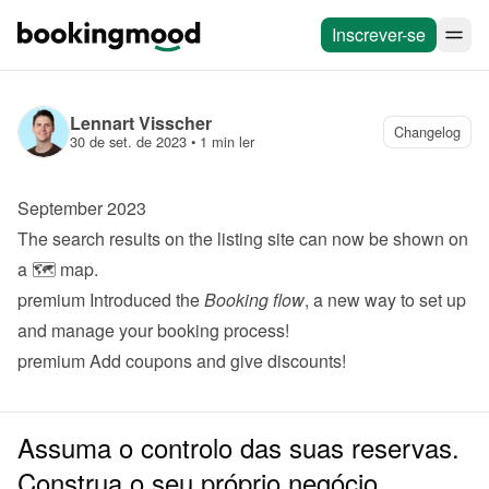
Inscrever-se
Lennart Visscher
Changelog
30 de set. de 2023
 • 
1 min ler
September 2023
The search results on the listing site can now be shown on 
a 🗺️ map.
premium
 Introduced the 
Booking flow
, a new way to set up 
and manage your booking process!
premium
 Add 
coupons
 and give discounts!
Assuma o controlo das suas reservas.
Construa o seu próprio negócio.