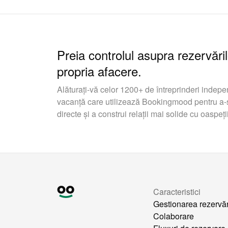
Preia controlul asupra rezervăril
propria afacere.
Alăturați-vă celor 1200+ de întreprinderi indepe
vacanță care utilizează Bookingmood pentru a-ș
directe și a construi relații mai solide cu oaspeții
Caracteristici
Gestionarea rezervăr
Colaborare