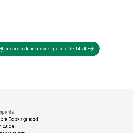
ți perioada de încercare gratuită de 14 zile
mpania
pre Bookingmood
itica de