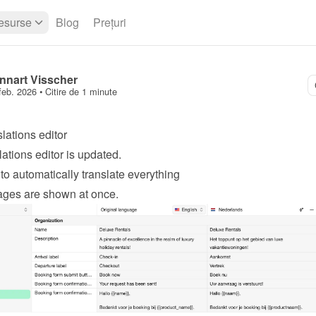
esurse
Blog
Prețuri
nnart Visscher
feb. 2026
 • 
Citire de 1 minute
lations editor
lations editor is updated.
to automatically translate everything
ages are shown at once.