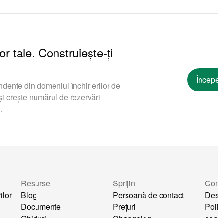
or tale. Construiește-ți
Începe
ndente din domeniul închirierilor de
i crește numărul de rezervări
.
Resurse
Sprijin
Co
ilor
Blog
Persoană de contact
Des
Documente
Prețuri
Pol