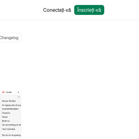
Conectați-vă
Înscrieți-vă
Changelog