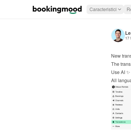
Caracteristici
R
Le
17 
New trans
The trans
Use AI ✨ 
All langu