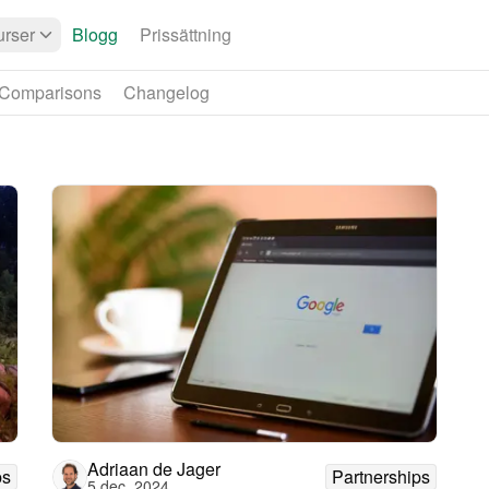
rser
Blogg
Prissättning
Comparisons
Changelog
Adriaan de Jager
ps
Partnerships
5 dec. 2024