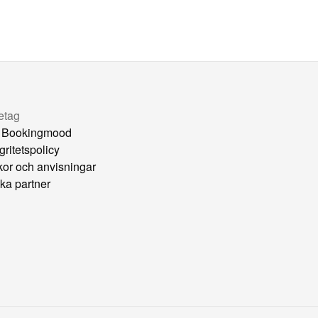
etag
 Bookingmood
gritetspolicy
lkor och anvisningar
ka partner