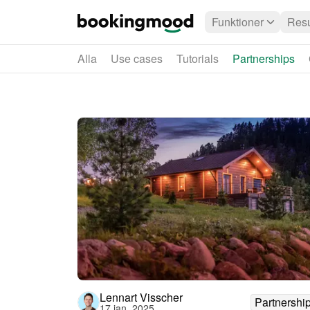
Funktioner
Resu
Alla
Use cases
Tutorials
Partnerships
Lennart Visscher
Partnershi
17 jan. 2025