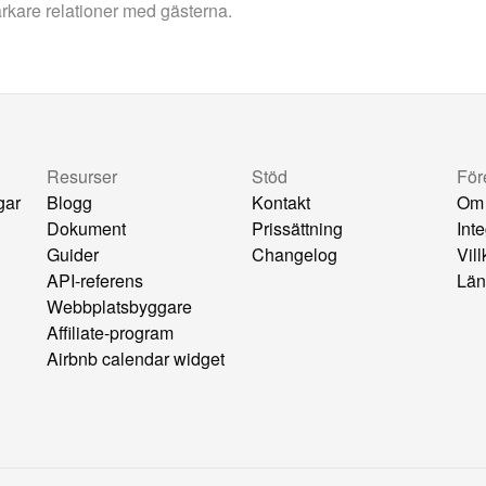
arkare relationer med gästerna.
Resurser
Stöd
För
gar
Blogg
Kontakt
Om
Dokument
Prissättning
Inte
Guider
Changelog
Vil
API-referens
Län
Webbplatsbyggare
Affiliate-program
Airbnb calendar widget