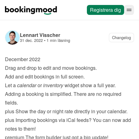
Registrera dig
Lennart Visscher
Changelog
31 dec. 2022
 • 
1 min läsning
December 2022
Drag and drop to edit and move bookings.
Add and edit bookings in full screen.
Let a 
calendar
 or 
inventory
 widget show a full year.
Adding a booking is simplified. There are no required 
fields.
plus
 Show the day or night rate directly in your calendar.
plus
 Importing bookings via iCal feeds? You can now add 
notes to them!
premium
 The form builder just got a big update!