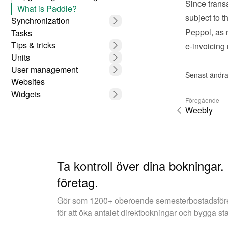
Since transa
What is Paddle?
subject to t
Synchronization
Peppol, as 
Tasks
Tips & tricks
e-invoicing
Units
User management
Senast ändra
Websites
Widgets
Föregående
Weebly
Ta kontroll över dina bokningar.
företag.
Gör som 1200+ oberoende semesterbostadsfö
för att öka antalet direktbokningar och bygga st