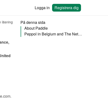
Logga in
Registrera dig
n läsning
På denna sida
About Paddle
Peppol in Belgium and The Netherlands
nce, 
nited 
le.com
.