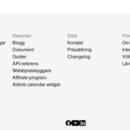
Resurser
Stöd
För
gar
Blogg
Kontakt
Om
Dokument
Prissättning
Inte
Guider
Changelog
Vil
API-referens
Län
Webbplatsbyggare
Affiliate-program
Airbnb calendar widget