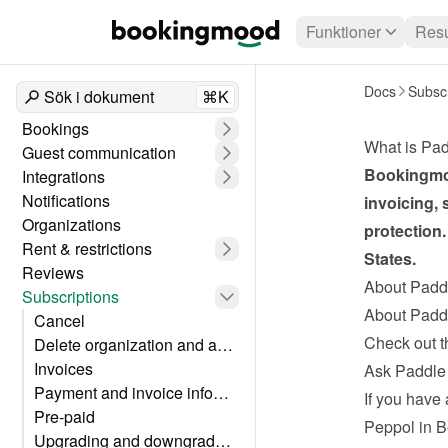
Funktioner
Resu
Docs
Subscr
Sök i dokument
⌘K
Bookings
What is Pa
Guest communication
Bookingmoo
Integrations
Notifications
invoicing, 
Organizations
protection.
Rent & restrictions
States.
Reviews
About Padd
Subscriptions
About Padd
Cancel
Check out t
Delete organization and account
Invoices
Ask Paddle 
Payment and invoice information
If you have 
Pre-paid
Peppol in 
Upgrading and downgrading