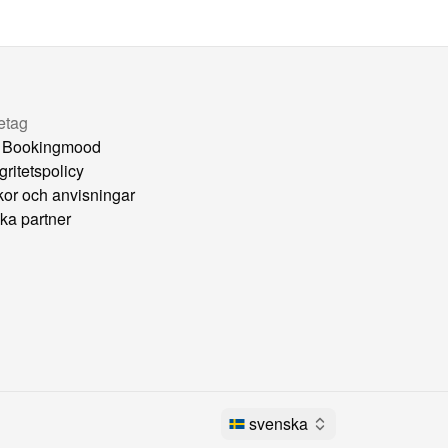
etag
 Bookingmood
gritetspolicy
lkor och anvisningar
ka partner
svenska