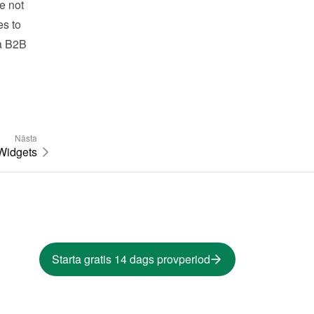
 not 
s to 
a B2B 
Nästa
Widgets
Starta gratis 14 dags provperiod