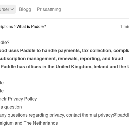
rser
Blogg
Prissättning
iptions
What is Paddle?
1 mi
ddle?
d uses Paddle to handle payments, tax collection, complia
subscription management, renewals, reporting, and fraud 
 Paddle has offices in the United Kingdom, Ireland and the U
le
le
heir Privacy Policy
a question
any questions regarding privacy, contact them at 
privacy@padd
Belgium and The Netherlands