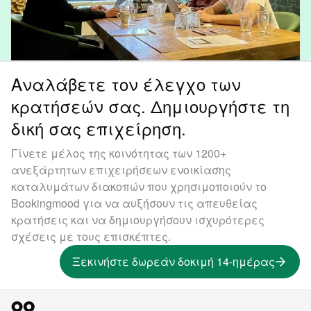
Αναλάβετε τον έλεγχο των
κρατήσεών σας. Δημιουργήστε τη
δική σας επιχείρηση.
Γίνετε μέλος της κοινότητας των 1200+
ανεξάρτητων επιχειρήσεων ενοικίασης
καταλυμάτων διακοπών που χρησιμοποιούν το
Bookingmood για να αυξήσουν τις απευθείας
κρατήσεις και να δημιουργήσουν ισχυρότερες
σχέσεις με τους επισκέπτες.
Ξεκινήστε δωρεάν δοκιμή 14-ημέρας