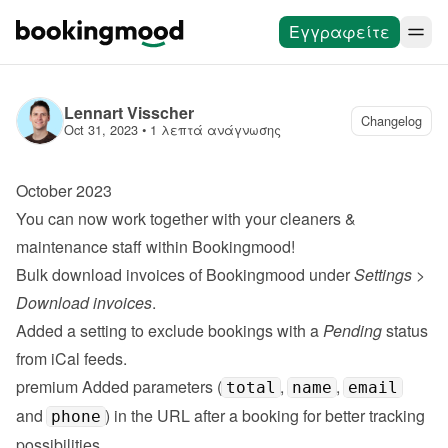
Εγγραφείτε
Lennart Visscher
Changelog
Oct 31, 2023
 • 
1 λεπτά ανάγνωσης
October 2023
You can now work together with your 
cleaners & 
maintenance staff
 within Bookingmood!
Bulk download invoices of Bookingmood under 
Settings
 > 
Download invoices
.
Added a setting to exclude bookings with a 
Pending
 status 
from iCal feeds.
premium
 Added parameters (
, 
, 
total
name
email
and 
) in the URL after a booking for better tracking 
phone
possibilities.