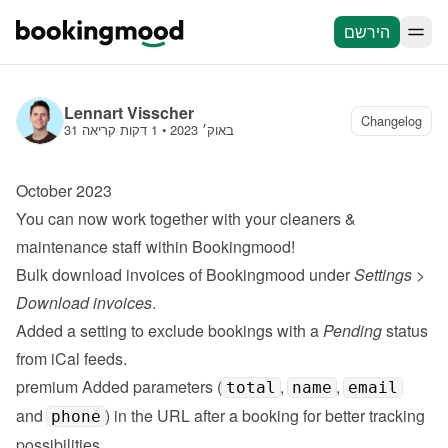
הירשם
Lennart Visscher
Changelog
31 באוק׳ 2023
 • 
1 דקות קריאה
October 2023
You can now work together with your 
cleaners & 
maintenance staff
 within Bookingmood!
Bulk download invoices of Bookingmood under 
Settings
 > 
Download invoices
.
Added a setting to exclude bookings with a 
Pending
 status 
from iCal feeds.
premium
 Added parameters (
, 
, 
total
name
email
and 
) in the URL after a booking for better tracking 
phone
possibilities.