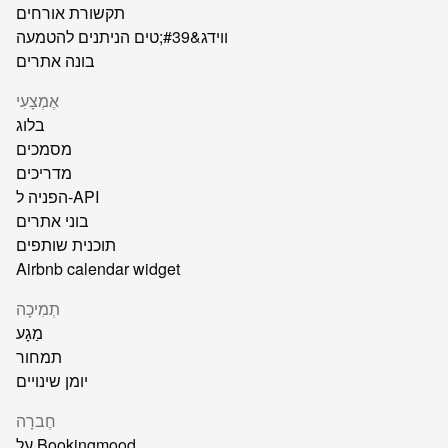
תקשורת אורחים
ווידג&#39;טים הניתנים להטמעה
בונה אתרים
אֶמְצָעִי
בלוג
מסמכים
מדריכים
הפניה ל-API
בוני אתרים
תוכנית שותפים
Airbnb calendar widget
תְמִיכָה
מַגָע
תמחור
יומן שינויים
חֶברָה
על Bookingmood