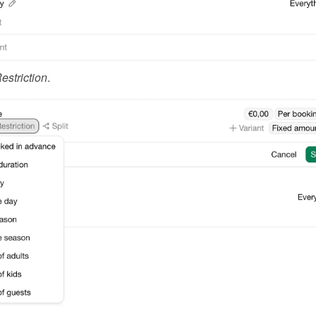
estriction
.