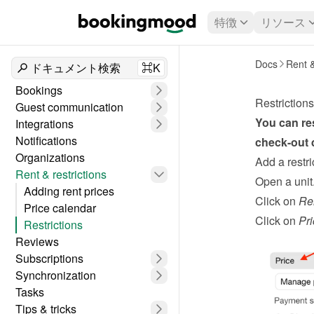
特徴
リソース
Docs
Rent &
ドキュメント検索
⌘K
Bookings
Restrictions
Guest communication
You can res
Integrations
Notifications
check-out 
Organizations
Add a restri
Rent & restrictions
Open a unit
Adding rent prices
Click on 
Re
Price calendar
Click on 
Pri
Restrictions
Reviews
Subscriptions
Synchronization
Tasks
Tips & tricks