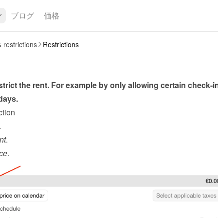
ブログ
価格
 restrictions
Restrictions
trict the rent. For example by only allowing certain check-in
days.
ction
.
nt
.
ce
.