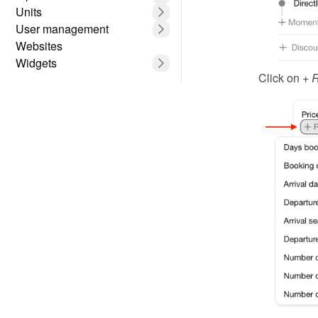
Units
User management
Websites
Widgets
Click on 
+ R