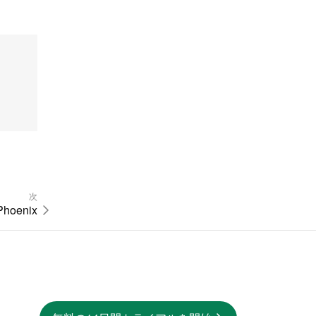
次
Phoenix