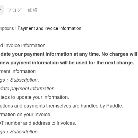
ブログ
価格
iptions
Payment and invoice information
 invoice information
ate your payment information at any time. No charges will 
new payment information will be used for the next charge.
ment information
ngs
 > 
Subscription
.
date payment information
.
teps to update your information.
ptions and payments themselves are handled by 
Paddle
.
rmation on your invoice
T number and address to invoices.
ngs
 > 
Subscription
.