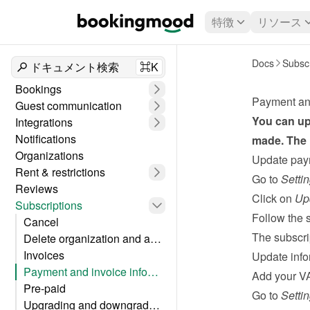
特徴
リソース
Docs
Subscr
ドキュメント検索
⌘K
Bookings
Payment and
Guest communication
You can upd
Integrations
Notifications
made. The 
Organizations
Update pay
Rent & restrictions
Go to 
Setti
Reviews
Click on 
Up
Subscriptions
Follow the s
Cancel
The subscri
Delete organization and account
Invoices
Update info
Payment and invoice information
Add your VA
Pre-paid
Go to 
Setti
Upgrading and downgrading