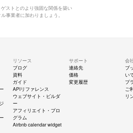
やし、ゲストとのより強固な関係を築い
タル事業者に加わりましょう。
リソース
サポート
会
ブログ
連絡先
ブ
資料
価格
い
ガイド
変更履歴
プ
ー
APIリファレンス
ご
ウェブサイト・ビルダ
リ
ジ
ー
アフィリエイト・プロ
ー
グラム
Airbnb calendar widget