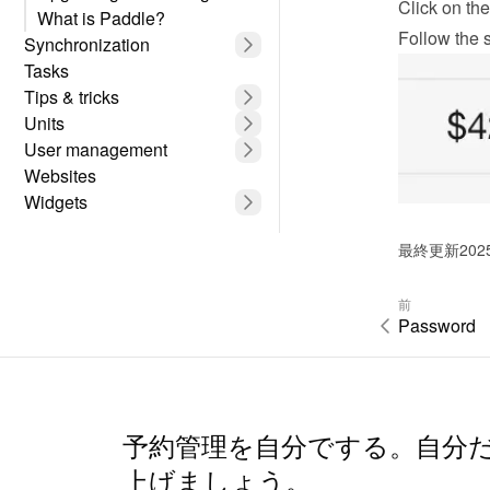
Click on the
What is Paddle?
Follow the s
Synchronization
Tasks
Tips & tricks
Units
User management
Websites
Widgets
最終更新202
前
Password
予約管理を自分でする。自分
上げましょう。