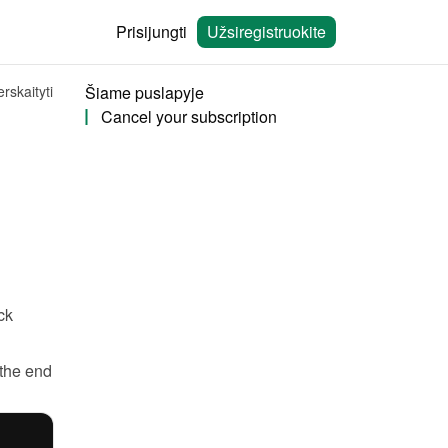
Prisijungti
Užsiregistruokite
rskaityti
Šiame puslapyje
Cancel your subscription
 and click 
the end 