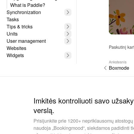
What is Paddle?
Synchronization
Tasks
Tips & tricks
Units
User management
Paskutinį ka
Websites
Widgets
Ankstesnis
Boxmode
Imkitės kontroliuoti savo užsak
verslą.
Prisijunkite prie 1200+ nepriklausomų atostogų
naudoja „Bookingmood“, siekdamos padidinti ti