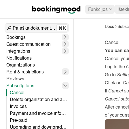
Funkcijos
Ištekl
Docs
Subscr
Paieška dokumentuose
⌘K
Bookings
Cancel
Guest communication
You can can
Integrations
Notifications
Cancel your
Organizations
Log in the 
O
Rent & restrictions
Go to 
Setti
Reviews
Click on 
Can
Subscriptions
If 
Cancel su
Cancel
Cancel subs
Delete organization and account
Invoices
After cancel
Payment and invoice information
of your curre
Pre-paid
Upgrading and downgrading