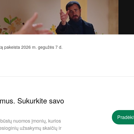
rtą pakeista 2026 m. gegužės 7 d.
ymus. Sukurkite savo
Pradėki
 būstų nuomos įmonių, kurios
esioginių užsakymų skaičių ir