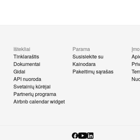
Ištekliai
Parama
Įmo
s
Tinklaraštis
Susisiekite su
Api
Dokumentai
Kainodara
Pri
Gidai
Pakeitimų sąrašas
Ter
API nuoroda
Nuo
Svetainių kūrėjai
Partnerių programa
Airbnb calendar widget