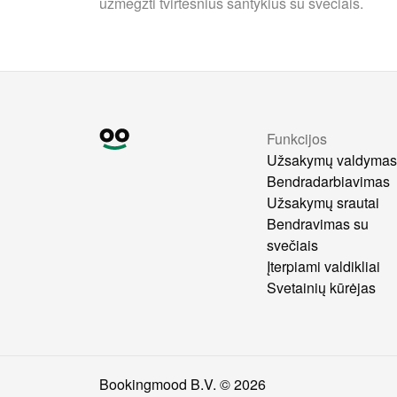
užmegzti tvirtesnius santykius su svečiais.
Funkcijos
Užsakymų valdyma
Bendradarbiavimas
Užsakymų srautai
Bendravimas su
svečiais
Įterpiami valdikliai
Svetainių kūrėjas
Bookingmood B.V. ©
2026