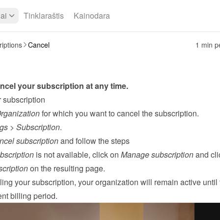
iai
Tinklaraštis
Kainodara
iptions
Cancel
1 min pe
cel your subscription at any time.
 subscription
rganization
 for which you want to cancel the subscription.
ngs
 > 
Subscription
.
cel subscription
 and follow the steps

bscription
 is not available, click on 
Manage subscription
cription
 on the resulting page.
ling your subscription, your organization will remain active until 
nt billing period.