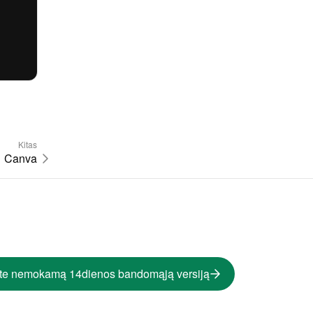
Kitas
Canva
te nemokamą 14dienos bandomąją versiją