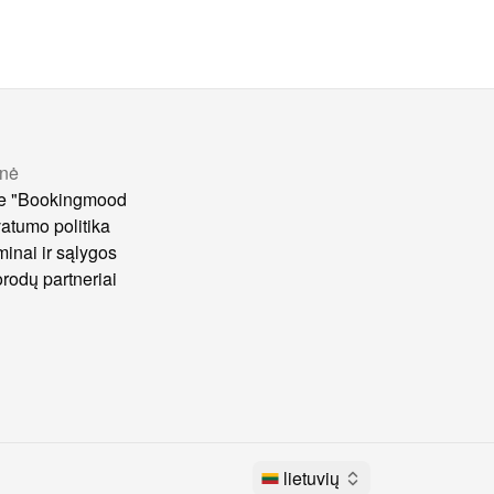
nė
e "Bookingmood
vatumo politika
minai ir sąlygos
rodų partneriai
lietuvių