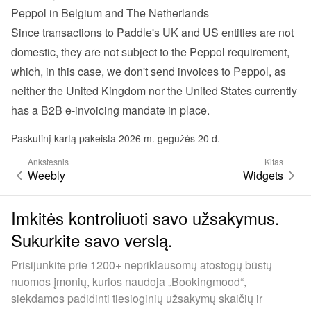
Peppol in Belgium and The Netherlands
Since transactions to Paddle's UK and US entities are not 
domestic, they are not subject to the Peppol requirement, 
which, in this case, we don't send invoices to Peppol, as 
neither the United Kingdom nor the United States currently 
has a B2B e-invoicing mandate in place.
Paskutinį kartą pakeista 2026 m. gegužės 20 d.
Ankstesnis
Kitas
Weebly
Widgets
Imkitės kontroliuoti savo užsakymus.
Sukurkite savo verslą.
Prisijunkite prie 1200+ nepriklausomų atostogų būstų
nuomos įmonių, kurios naudoja „Bookingmood“,
siekdamos padidinti tiesioginių užsakymų skaičių ir