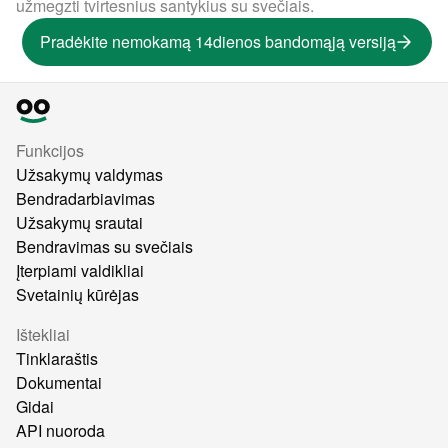
užmegzti tvirtesnius santykius su svečiais.
Pradėkite nemokamą 14dienos bandomąją versiją
Funkcijos
Užsakymų valdymas
Bendradarbiavimas
Užsakymų srautai
Bendravimas su svečiais
Įterpiami valdikliai
Svetainių kūrėjas
Ištekliai
Tinklaraštis
Dokumentai
Gidai
API nuoroda