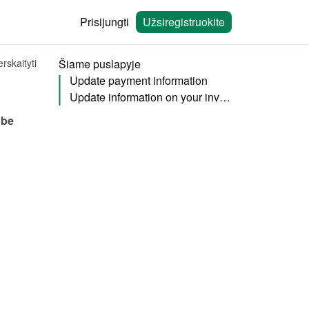
Prisijungti
Užsiregistruokite
rskaityti
Šiame puslapyje
Update payment information
Update information on your invoice
be 