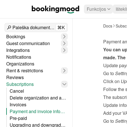
Funkcijos
Ištekl
Docs
Subscr
Paieška dokumentuose
⌘K
Bookings
Payment and
Guest communication
You can upd
Integrations
Notifications
made. The 
Organizations
Update pay
Rent & restrictions
Go to 
Setti
Reviews
Click on 
Up
Subscriptions
Follow the s
Cancel
The subscri
Delete organization and account
Invoices
Update info
Payment and invoice information
Add your VA
Pre-paid
Go to 
Setti
Upgrading and downgrading