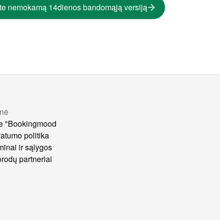
te nemokamą 14dienos bandomąją versiją
nė
e "Bookingmood
vatumo politika
minai ir sąlygos
rodų partneriai