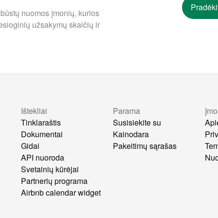
Pradėki
 būstų nuomos įmonių, kurios
esioginių užsakymų skaičių ir
Ištekliai
Parama
Įmo
s
Tinklaraštis
Susisiekite su
Api
Dokumentai
Kainodara
Pri
Gidai
Pakeitimų sąrašas
Ter
API nuoroda
Nuo
Svetainių kūrėjai
Partnerių programa
Airbnb calendar widget