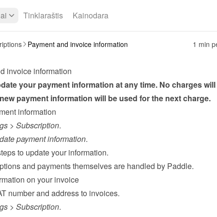
iai
Tinklaraštis
Kainodara
iptions
Payment and invoice information
1 min pe
 invoice information
ate your payment information at any time. No charges will 
new payment information will be used for the next charge.
ment information
ngs
 > 
Subscription
.
date payment information
.
teps to update your information.
ptions and payments themselves are handled by 
Paddle
.
rmation on your invoice
T number and address to invoices.
ngs
 > 
Subscription
.