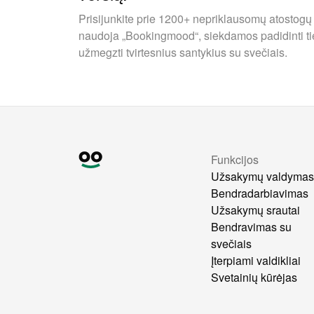
Prisijunkite prie 1200+ nepriklausomų atostogų
naudoja „Bookingmood“, siekdamos padidinti ti
užmegzti tvirtesnius santykius su svečiais.
Funkcijos
Užsakymų valdyma
Bendradarbiavimas
Užsakymų srautai
Bendravimas su
svečiais
Įterpiami valdikliai
Svetainių kūrėjas