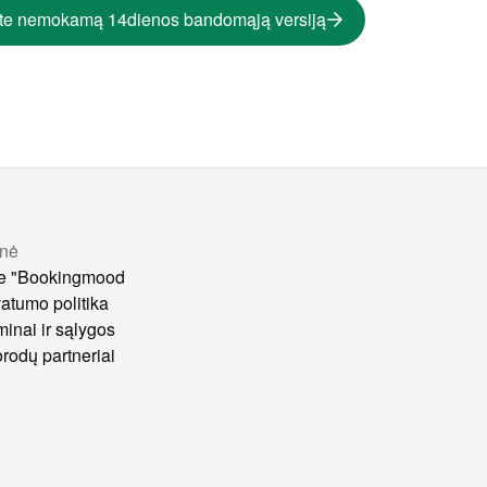
te nemokamą 14dienos bandomąją versiją
nė
e "Bookingmood
vatumo politika
minai ir sąlygos
rodų partneriai