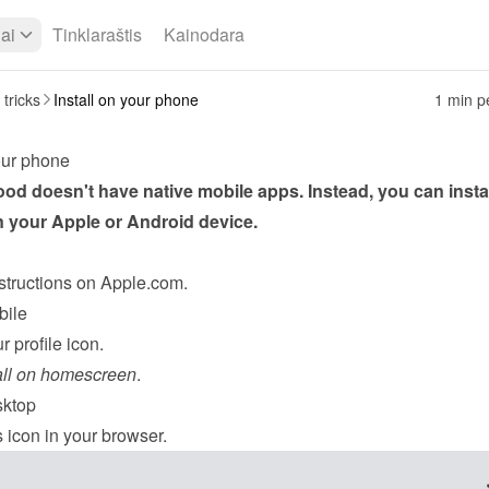
iai
Tinklaraštis
Kainodara
 tricks
Install on your phone
1 min pe
your phone
d doesn't have native mobile apps. Instead, you can install
 your Apple or Android device.
structions
 on Apple.com.
ile
r profile icon.
all on homescreen
.
ktop
s icon in your browser.