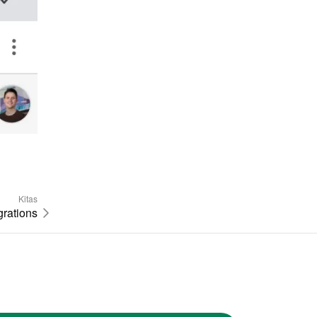
Kitas
grations