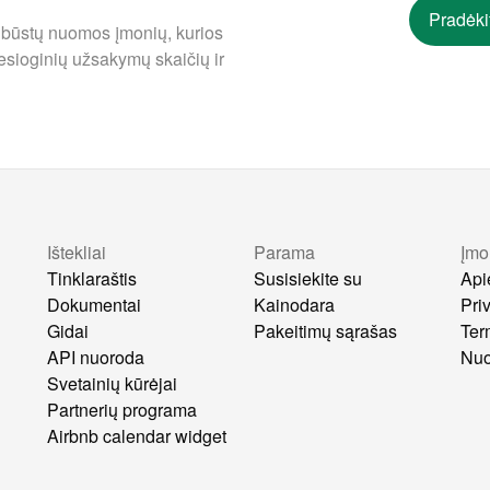
Pradėki
 būstų nuomos įmonių, kurios
esioginių užsakymų skaičių ir
Ištekliai
Parama
Įmo
s
Tinklaraštis
Susisiekite su
Api
Dokumentai
Kainodara
Pri
Gidai
Pakeitimų sąrašas
Ter
API nuoroda
Nuo
Svetainių kūrėjai
Partnerių programa
Airbnb calendar widget