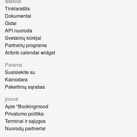
Ištekliai
Tinklaraštis
Dokumentai
Gidai
API nuoroda
Svetainių kūrėjai
Partnerių programa
Airbnb calendar widget
Parama
Susisiekite su
Kainodara
Pakeitimų sąrašas
Įmonė
Apie "Bookingmood
Privatumo politika
Terminai ir sąlygos
Nuorodų partneriai