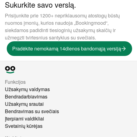
Sukurkite savo verslą.
Prisijunkite prie 1200+ nepriklausomų atostogų būstų
nuomos įmonių, kurios naudoja „Bookingmood“,
siekdamos padidinti tiesioginių užsakymų skaičių ir
užmegzti tvirtesnius santykius su svečiais.
Pradėkite nemokamą 14dienos bandomąją versiją
Funkcijos
Užsakymų valdymas
Bendradarbiavimas
Užsakymų srautai
Bendravimas su svečiais
Įterpiami valdikliai
Svetainių kūrėjas