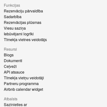
Funkcijas
Rezervāciju pārvaldība
Sadarbība
Rezervācijas plūsmas
Viesu saziņa
Iebūvējami logrīki
Tīmekļa vietnes veidotājs
Resursi
Blogs
Dokumenti
Ceļveži
API atsauce
Tīmekļa vietņu veidotāji
Partneru programma
Airbnb calendar widget
Atbalsts
Sazinieties ar