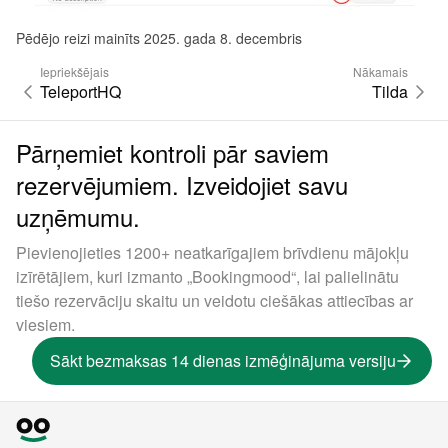
Pēdējo reizi mainīts 2025. gada 8. decembris
Iepriekšējais
Nākamais
TeleportHQ
Tilda
Pārņemiet kontroli pār saviem
rezervējumiem. Izveidojiet savu
uzņēmumu.
Pievienojieties 1200+ neatkarīgajiem brīvdienu mājokļu
izīrētājiem, kuri izmanto „Bookingmood“, lai palielinātu
tiešo rezervāciju skaitu un veidotu ciešākas attiecības ar
viesiem.
Sākt bezmaksas 14 dienas izmēģinājuma versiju