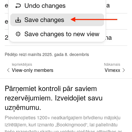
Pēdējo reizi mainīts 2025. gada 8. decembris
Iepriekšējais
Nākamais
View-only members
Vimexx
Pārņemiet kontroli pār saviem
rezervējumiem. Izveidojiet savu
uzņēmumu.
Pievienojieties 1200+ neatkarīgajiem brīvdienu mājokļu
izīrētājiem, kuri izmanto „Bookingmood“, lai palielinātu
tiešo rezervāciju skaitu un veidotu ciešākas attiecības ar