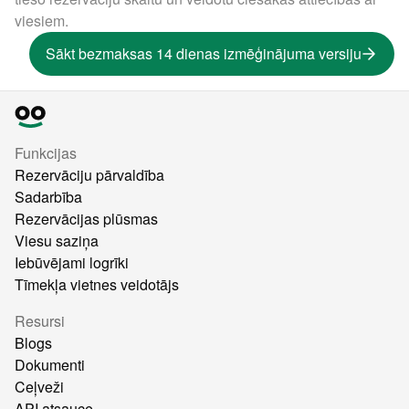
viesiem.
Sākt bezmaksas 14 dienas izmēģinājuma versiju
Funkcijas
Rezervāciju pārvaldība
Sadarbība
Rezervācijas plūsmas
Viesu saziņa
Iebūvējami logrīki
Tīmekļa vietnes veidotājs
Resursi
Blogs
Dokumenti
Ceļveži
API atsauce