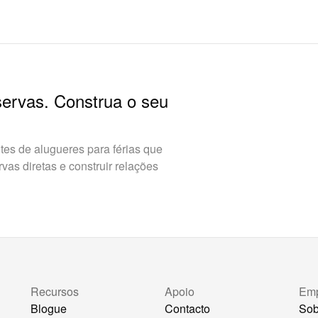
servas. Construa o seu
es de alugueres para férias que
as diretas e construir relações
Recursos
Apoio
Em
Blogue
Contacto
Sob