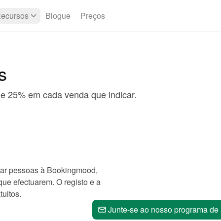
ecursos
Blogue
Preços
s
he 25% em cada venda que indicar.
car pessoas à Bookingmood,
ue efectuarem. O registo e a
uitos.
Junte-se ao nosso programa de a