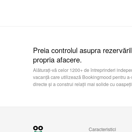
Preia controlul asupra rezervăril
propria afacere.
Alăturați-vă celor 1200+ de întreprinderi indepe
vacanță care utilizează Bookingmood pentru a-ș
directe și a construi relații mai solide cu oaspeții
Caracteristici