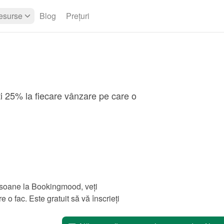
esurse
Blog
Prețuri
ți 25% la fiecare vânzare pe care o
ersoane la Bookingmood, veți
o fac. Este gratuit să vă înscrieți