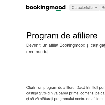
Caracteristici
R
Program de afiliere
Deveniți un afiliat Bookingmood și câștiga
recomandați.
Oferim un program de afiliere. Dacă trimiteți p
câștiga 25% din valoarea primei comenzi pe care 
și să vă alăturați programului nostru de afiliere.