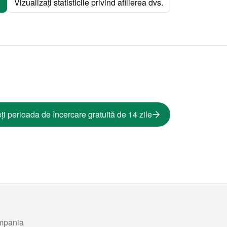
Vizualizați statisticile privind afilierea dvs.
ți perioada de încercare gratuită de 14 zile
mpania