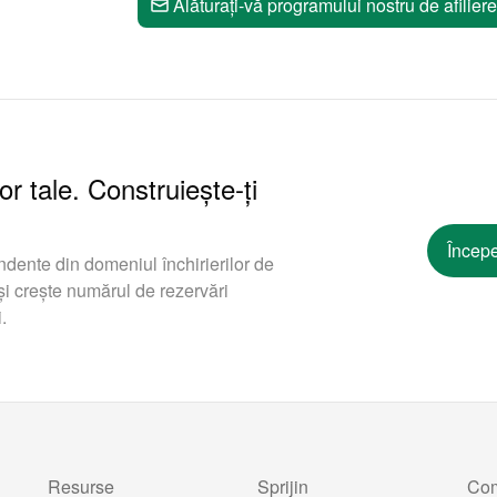
Alăturați-vă programului nostru de afiliere
or tale. Construiește-ți
Începe
ndente din domeniul închirierilor de
i crește numărul de rezervări
.
Resurse
Sprijin
Co