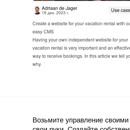
Adriaan de Jager
Use cas
18 дек. 2023 г.
Create a website for your vacation rental with ou
easy CMS
Having your own independent website for your 
vacation rental is very important and an effective
way to receive bookings. In this article we tell yo
why. 
Возьмите управление своими
свои руки. Создайте собствен