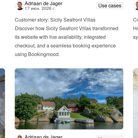
Adriaan de Jager
Use cases
17 июн. 2026 г.
Customer story: Sicily Seafront Villas
Cu
Discover how Sicily Seafront Villas transformed 
Ho
its website with live availability, integrated 
s
checkout, and a seamless booking experience 
using Bookingmood.
Adriaan de Jager