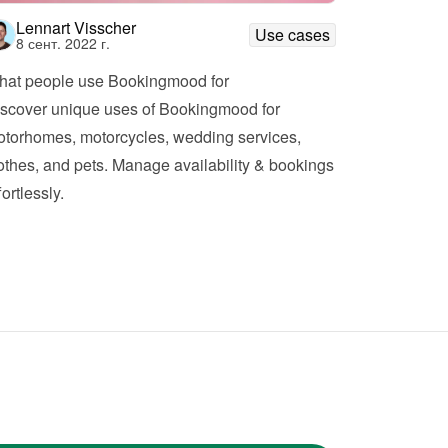
Lennart Visscher
Use cases
8 сент. 2022 г.
at people use Bookingmood for
scover unique uses of Bookingmood for 
torhomes, motorcycles, wedding services, 
othes, and pets. Manage availability & bookings 
fortlessly.