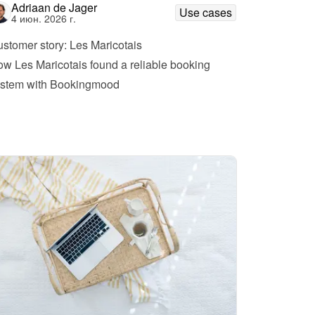
Adriaan de Jager
Use cases
4 июн. 2026 г.
stomer story: Les Maricotais
w Les Maricotais found a reliable booking 
ystem with Bookingmood