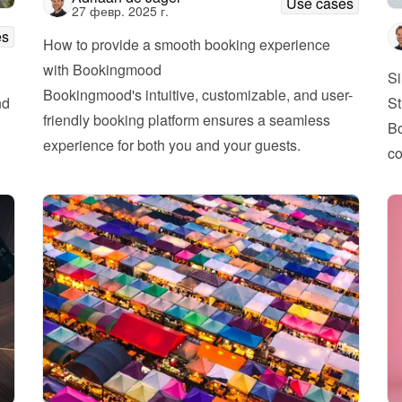
Use cases
27 февр. 2025 г.
es
How to provide a smooth booking experience 
with Bookingmood
Si
Bookingmood's intuitive, customizable, and user-
d 
St
friendly booking platform ensures a seamless 
Bo
experience for both you and your guests.
co