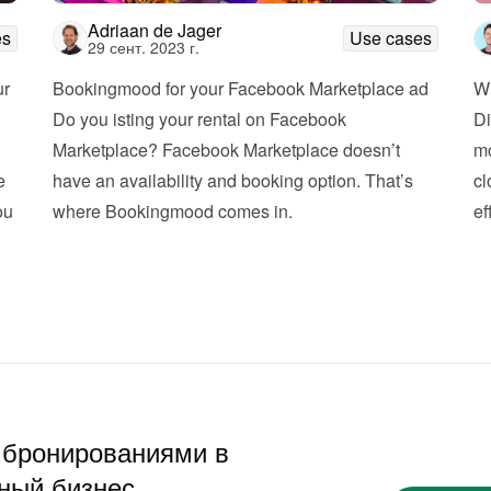
Adriaan de Jager
es
Use cases
29 сент. 2023 г.
r 
Bookingmood for your Facebook Marketplace ad
Wh
Do you isting your rental on Facebook 
Di
Marketplace? Facebook Marketplace doesn’t 
mo
 
have an availability and booking option. That’s 
cl
u 
where Bookingmood comes in. 
ef
 бронированиями в
ный бизнес.