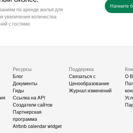
Начните 
паниям по аренде жилья для
ля увеличения количества
ий с гостями.
Ресурсы
Поддержка
Ко
Блог
Связаться с
О B
Документы
Ценообразование
Пол
Гиды
Журнал изменений
кон
ния
Ссылка на API
Усл
Создатели сайтов
Пар
Партнерская
программа
Airbnb calendar widget