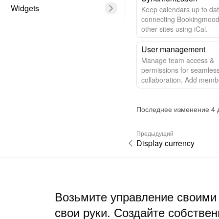
Widgets
Keep calendars up to da
connecting Bookingmood
other sites using iCal.
User management
Manage team access &
permissions for seamles
collaboration. Add memb
control access effortlessl
Последнее изменение 4 д
Предыдущий
Display currency
Возьмите управление своими
свои руки. Создайте собствен