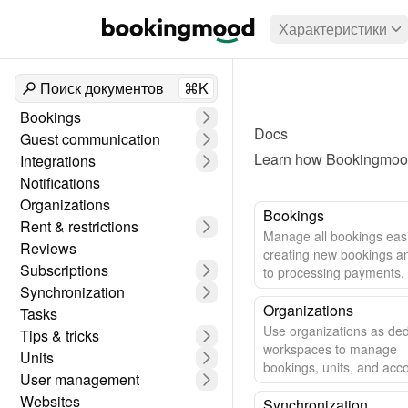
Характеристики
Поиск документов
⌘K
Bookings
Docs
Guest communication
Learn how Bookingmood 
Integrations
Notifications
Organizations
Bookings
Rent & restrictions
Manage all bookings easi
Reviews
creating new bookings a
Subscriptions
to processing payments.
Synchronization
Organizations
Tasks
Use organizations as de
Tips & tricks
workspaces to manage
Units
bookings, units, and acc
User management
settings.
Websites
Synchronization