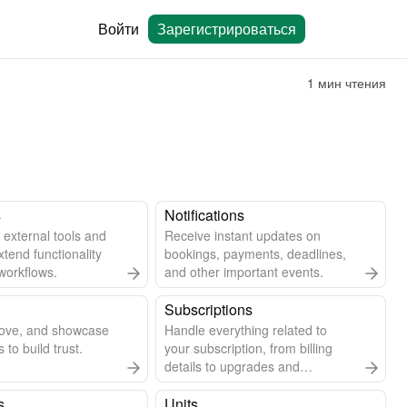
Войти
Зарегистрироваться
1 мин чтения
s
Notifications
 external tools and
Receive instant updates on
xtend functionality
bookings, payments, deadlines,
workflows.
and other important events.
Subscriptions
rove, and showcase
Handle everything related to
 to build trust.
your subscription, from billing
details to upgrades and
cancellations.
s
Units