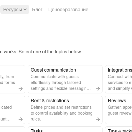
Ресурсы
Блог
Ценообразование
works. Select one of the topics below.
Guest communication
Integration
ly, from
Communicate with guests
Connect with
nd forms
effortlessly through tailored
services to e
settings and flexible messaging
and simplify 
options.
Rent & restrictions
Reviews
dicated
Define prices and set restrictions
Gather, app
to control availability and booking
guest reviews
ount
rules.
Tasks
Tips & trick