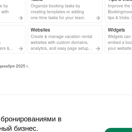
te by
Organize booking tasks by
Improve the 
 with
creating templates or adding
Bookingmood 
one-time tasks for your team.
tips & tricks
change your
Websites
the first day
Widgets
more!
Create & manage vacation rental
Widgets can 
s
websites with custom domains,
embed a boo
ers &
analytics, and easy page setup.
your website
y.
Learn how to add a website,
work and wha
page, and view analytics.
Display them
екабря 2025 г.
 бронированиями в
ный бизнес.