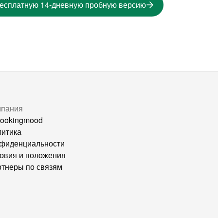
бесплатную 14-дневную пробную версию
мпания
ookingmood
итика
фиденциальности
овия и положения
тнеры по связям