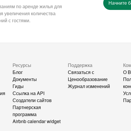
Начните 
паниям по аренде жилья для
ля увеличения количества
ий с гостями.
Ресурсы
Поддержка
Ко
Блог
Связаться с
О B
Документы
Ценообразование
Пол
Гиды
Журнал изменений
кон
ния
Ссылка на API
Усл
Создатели сайтов
Пар
Партнерская
программа
Airbnb calendar widget