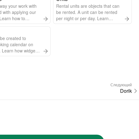
way your work with
Rental units are objects that can
with applying our
be rented. A unit can be rented
. Learn how to
per night or per day. Learn
 language, change
everything about managing
 of the week, and
units.
be created to
king calendar on
. Learn how widgets
t they can do.
 in any language.
Следующий
Dorik