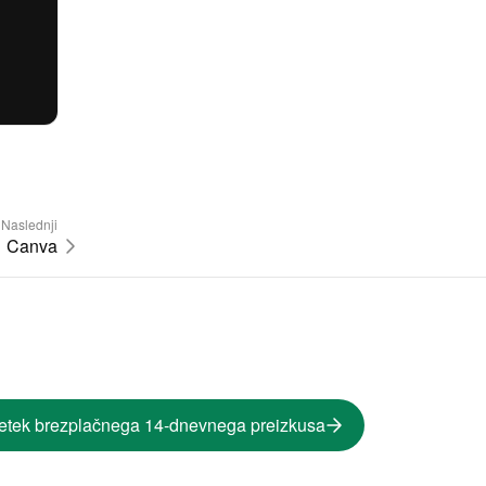
Naslednji
Canva
etek brezplačnega 14-dnevnega preizkusa