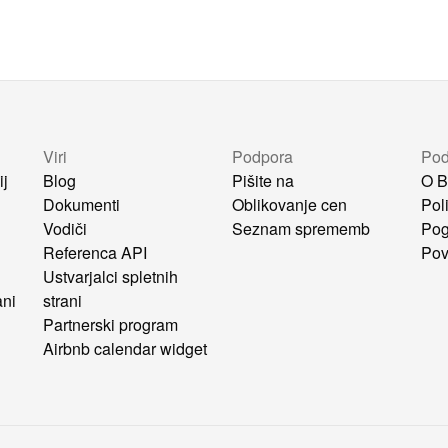
Viri
Podpora
Pod
ij
Blog
Pišite na
O B
Dokumenti
Oblikovanje cen
Pol
Vodiči
Seznam sprememb
Pog
i
Referenca API
Pov
Ustvarjalci spletnih
ani
strani
Partnerski program
Airbnb calendar widget