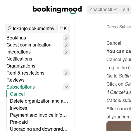
Značilnosti
Viri
Docs
Subscr
Iskanje dokumentov
⌘K
Bookings
Cancel
Guest communication
You can can
Integrations
Notifications
Cancel your
Organizations
Log in the 
O
Rent & restrictions
Go to 
Setti
Reviews
Click on 
Can
Subscriptions
If 
Cancel su
Cancel
Cancel subs
Delete organization and account
Invoices
After cancel
Payment and invoice information
of your curre
Pre-paid
Upgrading and downgrading