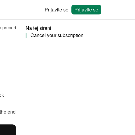
Prijavite se
Prijavite se
n preberi
Na tej strani
Cancel your subscription
 and click 
the end 