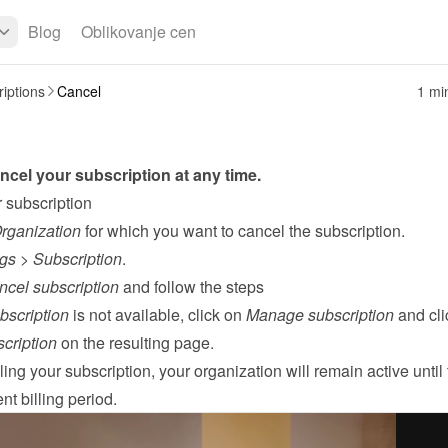
Blog
Oblikovanje cen
iptions
Cancel
1 mi
cel your subscription at any time.
 subscription
rganization
 for which you want to cancel the subscription.
ngs
 > 
Subscription
.
cel subscription
 and follow the steps

bscription
 is not available, click on 
Manage subscription
cription
 on the resulting page.
ling your subscription, your organization will remain active until 
nt billing period.