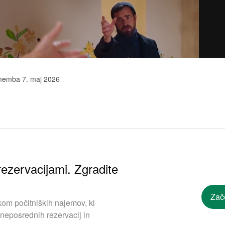
memba 7. maj 2026
ezervacijami. Zgradite
Zač
om počitniških najemov, ki
neposrednih rezervacij in