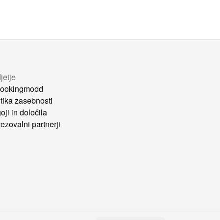
jetje
ookingmood
itika zasebnosti
oji in določila
ezovalni partnerji