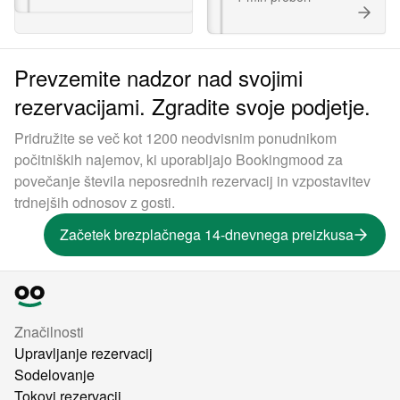
Prevzemite nadzor nad svojimi
rezervacijami. Zgradite svoje podjetje.
Pridružite se več kot 1200 neodvisnim ponudnikom
počitniških najemov, ki uporabljajo Bookingmood za
povečanje števila neposrednih rezervacij in vzpostavitev
trdnejših odnosov z gosti.
Začetek brezplačnega 14-dnevnega preizkusa
Značilnosti
Upravljanje rezervacij
Sodelovanje
Tokovi rezervacij