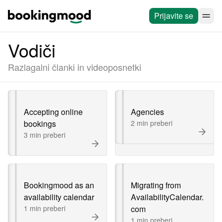
Prijavite se
Vodiči
Razlagalni članki in videoposnetki
Accepting online
Agencies
bookings
2 min preberi
3 min preberi
Bookingmood as an
Migrating from
availability calendar
AvailabilityCalendar.
1 min preberi
com
1 min preberi