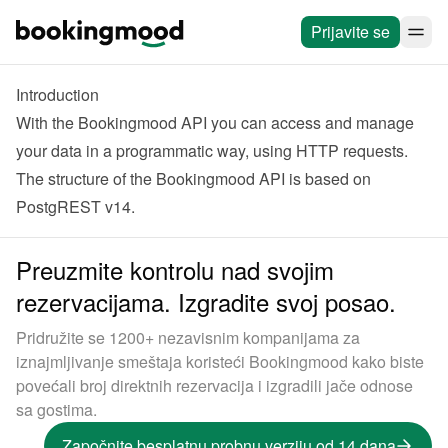
Prijavite se
Introduction
With the Bookingmood API you can access and manage 
your data in a programmatic way, using HTTP requests. 
The structure of the Bookingmood API is based on 
PostgREST v14
.
Preuzmite kontrolu nad svojim
rezervacijama. Izgradite svoj posao.
Pridružite se 1200+ nezavisnim kompanijama za
iznajmljivanje smeštaja koristeći Bookingmood kako biste
povećali broj direktnih rezervacija i izgradili jače odnose
sa gostima.
Započnite besplatnu probnu verziju od 14 dana