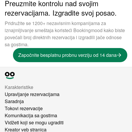
Preuzmite kontrolu nad svojim
rezervacijama. Izgradite svoj posao.
Pridružite se 1200+ nezavisnim kompanijama za
iznajmljivanje smeštaja koristeći Bookingmood kako biste
povećali broj direktnih rezervacija i izgradili jače odnose
sa gostima.
Započnite besplatnu probnu verziju od 14 dana
Karakteristike
Upravljanje rezervacijama
Saradnja
Tokovi rezervacije
Komunikacija sa gostima
Vidžeti koji se mogu ugraditi
Kreator veb stranica