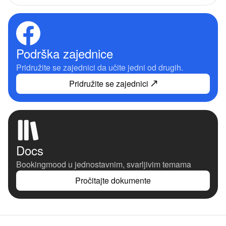
Podrška zajednice
Pridružite se zajednici da učite jedni od drugih.
Pridružite se zajednici
Docs
Bookingmood u jednostavnim, svarljivim temama
Pročitajte dokumente