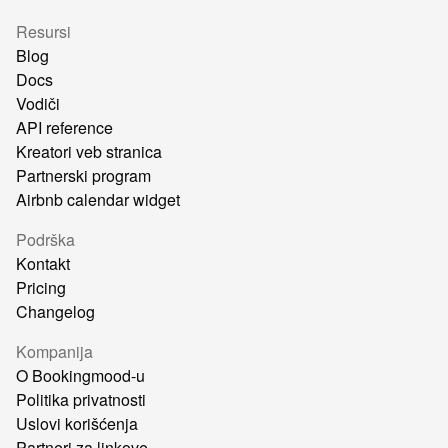
Resursi
Blog
Docs
Vodiči
API reference
Kreatori veb stranica
Partnerski program
Airbnb calendar widget
Podrška
Kontakt
Pricing
Changelog
Kompanija
O Bookingmood-u
Politika privatnosti
Uslovi korišćenja
Partneri za linkove