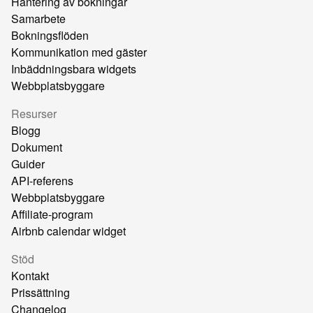
Hantering av bokningar
Samarbete
Bokningsflöden
Kommunikation med gäster
Inbäddningsbara widgets
Webbplatsbyggare
Resurser
Blogg
Dokument
Guider
API-referens
Webbplatsbyggare
Affiliate-program
Airbnb calendar widget
Stöd
Kontakt
Prissättning
Changelog