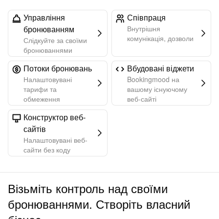
Управління
Співпраця
бронюванням
Внутрішня
комунікація, дозволи
Слідкуйте за своїми
бронюваннями
Потоки бронювань
Вбудовані віджети
Налаштовувані
Bookingmood на
тарифи та
вашому існуючому
обмеження
веб-сайті
Конструктор веб-
сайтів
Налаштовувані веб-
сайти без коду
Візьміть контроль над своїми
бронюваннями. Створіть власний