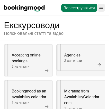
Зареєструватися
Екскурсоводи
Пояснювальні статті та відео
Accepting online
Agencies
bookings
2 хв читати
3 хв читати
Bookingmood as an
Migrating from
availability calendar
AvailabilityCalendar.
1 хв читати
com
1 хв читати