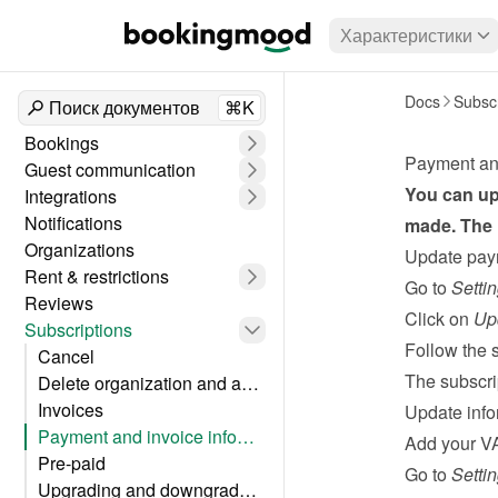
Характеристики
Docs
Subscr
Поиск документов
⌘K
Bookings
Payment and
Guest communication
You can upd
Integrations
Notifications
made. The 
Organizations
Update pay
Rent & restrictions
Go to 
Setti
Reviews
Click on 
Up
Subscriptions
Follow the s
Cancel
The subscri
Delete organization and account
Invoices
Update info
Payment and invoice information
Add your VA
Pre-paid
Go to 
Setti
Upgrading and downgrading