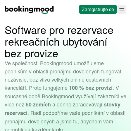
Zaregistrujte se
Software pro rezervace
rekreačních ubytování
bez provize
Ve společnosti Bookingmood umožňujeme
podnikům v oblasti pronájmu dovolených fungovat
nezávisle, bez vlivu velkých online cestovních
kanceláří. Proto fungujeme
. V
100 % bez provizí
současné době Bookingmood využívají zákazníci ve
více než
a denně zpracovávají
50 zemích
stovky
. Rádi podpoříme vaše podnikání v oblasti
rezervací
pronájmu dovolených a jsme tu, abychom vám
pomohli na každém kroku.