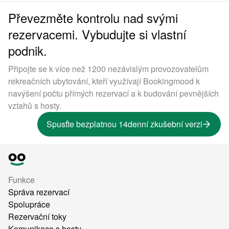
Převezměte kontrolu nad svými
rezervacemi. Vybudujte si vlastní
podnik.
Připojte se k více než 1200 nezávislým provozovatelům
rekreačních ubytování, kteří využívají Bookingmood k
navýšení počtu přímých rezervací a k budování pevnějších
vztahů s hosty.
Spusťte bezplatnou 14denní zkušební verzi
Funkce
Správa rezervací
Spolupráce
Rezervační toky
Komunikace s hosty