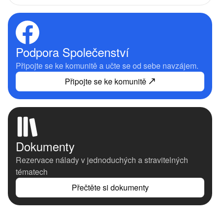
Podpora Společenství
Připojte se ke komunitě a učte se od sebe navzájem.
Připojte se ke komunitě
Dokumenty
Rezervace nálady v jednoduchých a stravitelných
tématech
Přečtěte si dokumenty