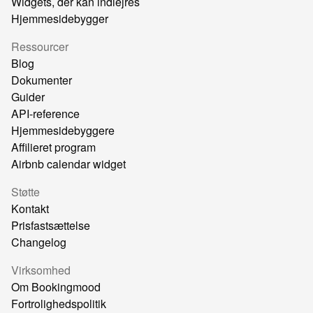
Widgets, der kan indlejres
Hjemmesidebygger
Ressourcer
Blog
Dokumenter
Guider
API-reference
Hjemmesidebyggere
Affilieret program
Airbnb calendar widget
Støtte
Kontakt
Prisfastsættelse
Changelog
Virksomhed
Om Bookingmood
Fortrolighedspolitik