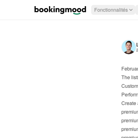
Fonctionnalités
2
Februa
The 
lis
Customi
Perform
Create 
premiu
premiu
premiu
premiu