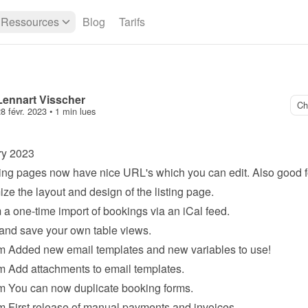
Ressources
Blog
Tarifs
Lennart Visscher
Ch
8 févr. 2023
 • 
1 min lues
ry 2023
ting pages
 now have nice URL's which you can edit. Also good 
ze the layout and design of the 
listing page
.
 a one-time import of bookings via an iCal feed.
and save your own table views.
m
 Added new 
email templates
 and new variables to use!
m
 Add attachments to email templates.
m
 You can now duplicate booking forms.
m
 First release of manual payments and invoices.