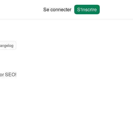
Se connecter
S'inscrire
angelog
for SEO!