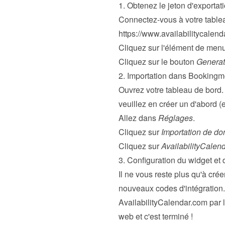
1. Obtenez le jeton d'exportat
https://www.availabilitycalend
Cliquez sur l'élément de menu
Cliquez sur le bouton 
Generat
2. Importation dans Booking
Ouvrez votre tableau de bord
veuillez en 
créer un
 d'abord (e
Allez dans 
Réglages
.
Cliquez sur 
Importation de d
Cliquez sur 
AvailabilityCalen
3. Configuration du widget et 
Il ne vous reste plus qu'à créer
nouveaux codes d'intégration
AvailabilityCalendar.com par 
web et c'est terminé !