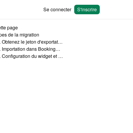
Se connecter
S'inscrire
ette page
pes de la migration
1. Obtenez le jeton d'exportation de AvailabilityCalendar.com.
2. Importation dans Bookingmood
3. Configuration du widget et du site