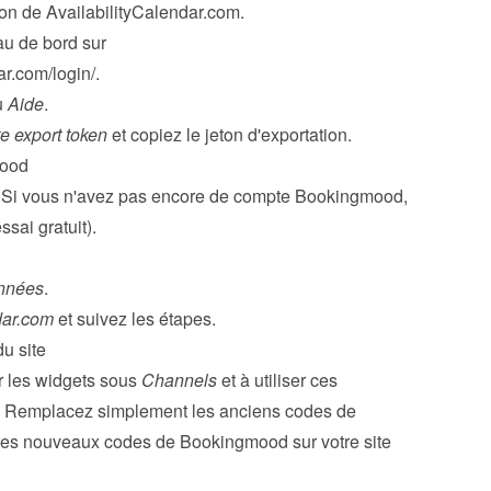
ion de AvailabilityCalendar.com.
Connectez-vous à votre tableau de bord sur 
ar.com/login/
.
 
Aide
.
e export token
 et copiez le jeton d'exportation.
mood
. Si vous n'avez pas encore de compte Bookingmood, 
ssai gratuit).
onnées
.
dar.com
 et suivez les étapes.
du site
 les 
widgets
 sous 
Channels
 et à utiliser ces 
. Remplacez simplement les anciens codes de 
les nouveaux codes de Bookingmood sur votre site 