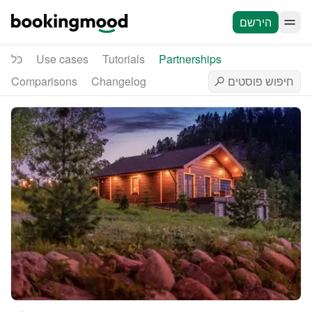
הירשם
Partnerships
Tutorials
Use cases
כֹּל
Comparisons
Changelog