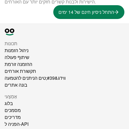
הישירות ולבנות קשרים חזקים יותר עם האורחים.
התחל ניסיון חינם של 14 ימים
תכונות
ניהול הזמנות
שיתוף פעולה
ההזמנה זורמת
תקשורת אורחים
ווידג&#39;טים הניתנים להטמעה
בונה אתרים
אֶמְצָעִי
בלוג
מסמכים
מדריכים
הפניה ל-API