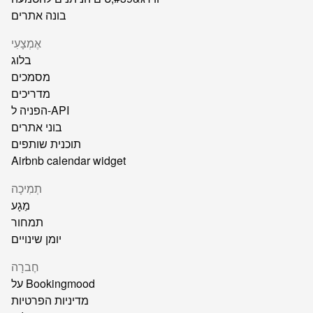
בונה אתרים
אֶמְצָעִי
בלוג
מסמכים
מדריכים
הפניה ל-API
בוני אתרים
תוכנית שותפים
Airbnb calendar widget
תְמִיכָה
מַגָע
תמחור
יומן שינויים
חֶברָה
על Bookingmood
מדיניות הפרטיות