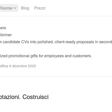
Risorse
Blog
Prezzi
ners
former
 candidate CVs into polished, client-ready proposals in second
ized promotional gifts for employees and customers.
difica 8 dicembre 2025
otazioni. Costruisci