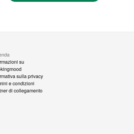
enda
ormazioni su
okingmood
ormativa sulla privacy
mini e condizioni
tner di collegamento