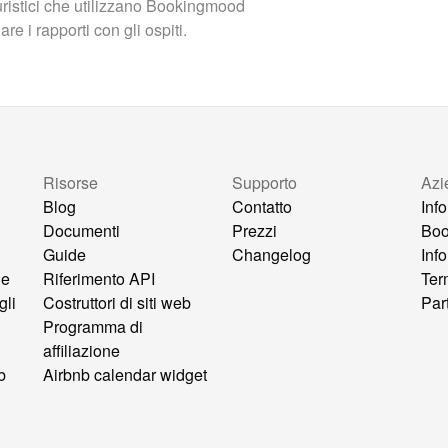
turistici che utilizzano Bookingmood
e i rapporti con gli ospiti.
Risorse
Supporto
Azi
Blog
Contatto
Inf
Documenti
Prezzi
Bo
Guide
Changelog
Inf
ne
Riferimento API
Ter
gli
Costruttori di siti web
Par
Programma di
affiliazione
b
Airbnb calendar widget