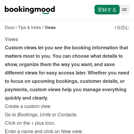
登録する
Docs
Tips & tricks
Views
1分読む
Views
Custom views let you see the booking information that 
matters most to you. You can choose what details to 
show, organize them the way you want, and save 
different views for easy access later. Whether you need 
to focus on upcoming bookings, customer details, or 
payments, custom views help you manage everything 
quickly and clearly.
Create a custom view
Go to 
Bookings
, 
Units
 or 
Contacts
.
Click on the 
+
 plus icon.
Enter a name and click on 
New view
.